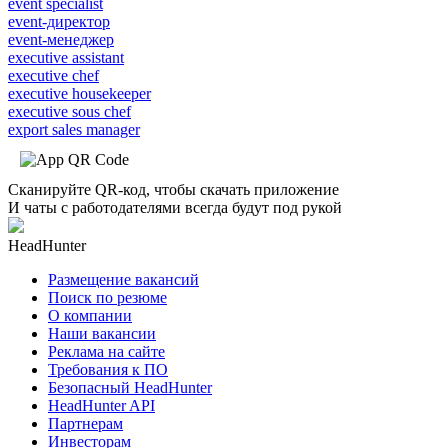
event specialist
event-директор
event-менеджер
executive assistant
executive chef
executive housekeeper
executive sous chef
export sales manager
Сканируйте QR-код, чтобы скачать приложение
И чаты с работодателями всегда будут под рукой
HeadHunter
Размещение вакансий
Поиск по резюме
О компании
Наши вакансии
Реклама на сайте
Требования к ПО
Безопасный HeadHunter
HeadHunter API
Партнерам
Инвесторам